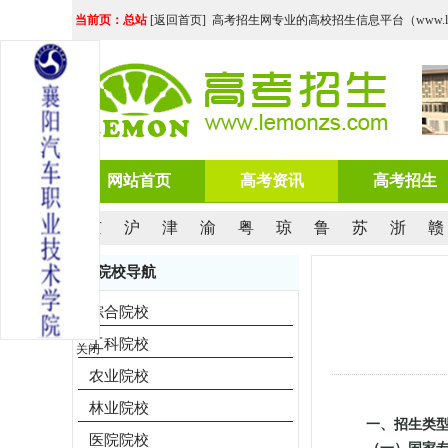
当前页：总站
[
返回首页
] 高考招生网专业的高校招生信息平台（www.lemo
网站首页
高考资讯
高考招生
京
沪
津
渝
粤
琼
鲁
苏
浙
赣
院校导航
综合院校
工科院校
关闭
农业院校
林业院校
一、招生类
医院院校