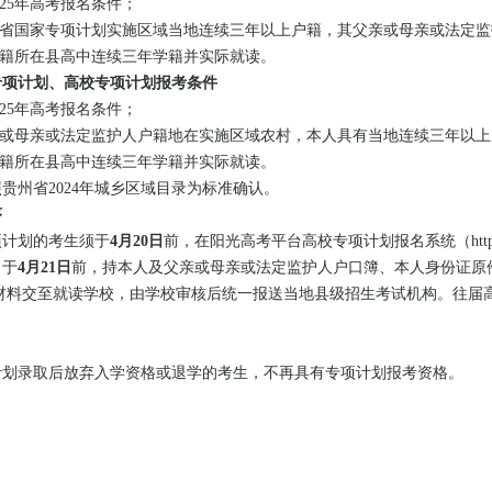
025年高考报名条件；
我省国家专项计划实施区域当地连续三年以上户籍，其父亲或母亲或法定
户籍所在县高中连续三年学籍并实际就读。
专项计划、高校专项计划报考条件
025年高考报名条件；
亲或母亲或法定监护人户籍地在实施区域农村，本人具有当地连续三年以
户籍所在县高中连续三年学籍并实际就读。
贵州省2024年城乡区域目录为标准确认。
序
项计划的考生须于
4月20日
前，在阳光高考平台高校专项计划报名系统（https://ga
，于
4月21日
前，持本人及父亲或母亲或法定监护人户口簿、本人身份证原
材料交至就读学校，由学校审核后统一报送当地县级招生考试机构。往届
计划录取后放弃入学资格或退学的考生，不再具有专项计划报考资格。