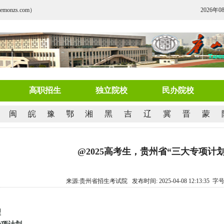
nzs.com）
2026年0
高职招生
独立院校
民办院校
闽
皖
豫
鄂
湘
黑
吉
辽
冀
晋
蒙
@2025高考生，贵州省“三大专项计
来源:贵州省招生考试院 发布时间: 2025-04-08 12:13:35 字号
型