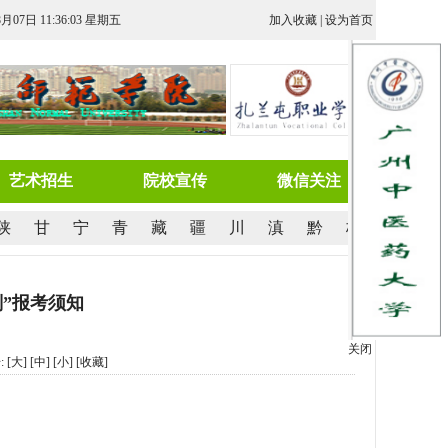
8月07日 11:36:04 星期五
加入收藏
|
设为首页
艺术招生
院校宣传
微信关注
陕
甘
宁
青
藏
疆
川
滇
黔
桂
划”报考须知
关闭
:
[大]
[中]
[小]
[
收藏
]