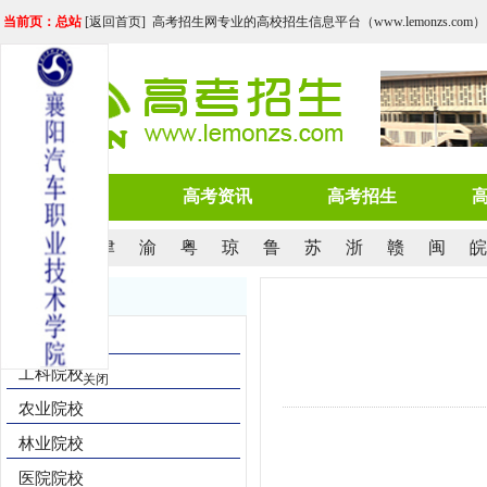
当前页：总站
[
返回首页
] 高考招生网专业的高校招生信息平台（www.lemonzs.com）
网站首页
高考资讯
高考招生
京
沪
津
渝
粤
琼
鲁
苏
浙
赣
闽
皖
院校导航
综合院校
工科院校
关闭
农业院校
林业院校
医院院校