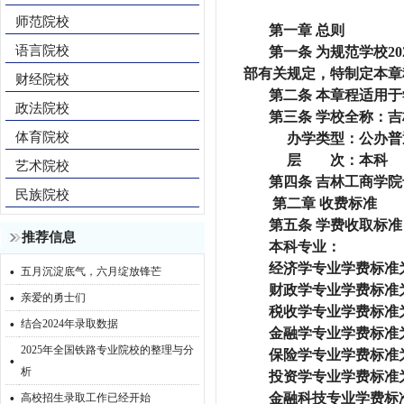
师范院校
第一章 总则
语言院校
第一条 为规范学校
部有关规定，特制定本章
财经院校
第二条 本章程适用于
政法院校
第三条 学校全称：
体育院校
办学类型：公办普
层 次：本科
艺术院校
第四条 吉林工商学
民族院校
第二章
收费标准
第五条
学费收取标准
推荐信息
本科专业：
·
经济学专业学费标准为
五月沉淀底气，六月绽放锋芒
·
财政学专业学费标准为
亲爱的勇士们
税收学专业学费标准为
·
结合2024年录取数据
金融学专业学费标准为
2025年全国铁路专业院校的整理与分
·
保险学专业学费标准为
析
投资学专业学费标准为
·
金融科技专业学费标准
高校招生录取工作已经开始