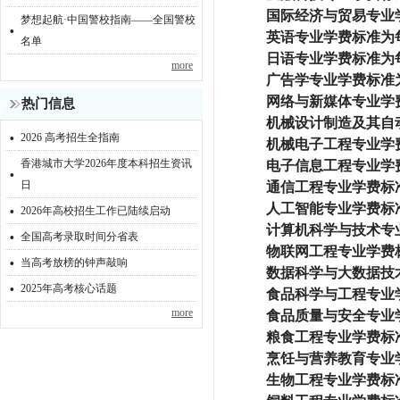
国际经济与贸易专业学
梦想起航·中国警校指南——全国警校
·
英语专业学费标准为每
名单
日语专业学费标准为每
more
广告学专业学费标准为
网络与新媒体专业学费
热门信息
机械设计制造及其自动
·
2026 高考招生全指南
机械电子工程专业学费
香港城市大学2026年度本科招生资讯
·
电子信息工程专业学费
日
通信工程专业学费标准
·
人工智能专业学费标准
2026年高校招生工作已陆续启动
·
计算机科学与技术专业
全国高考录取时间分省表
物联网工程专业学费标
·
当高考放榜的钟声敲响
数据科学与大数据技术
·
2025年高考核心话题
食品科学与工程专业学
more
食品质量与安全专业学
粮食工程专业学费标准
烹饪与营养教育专业学
生物工程专业学费标准