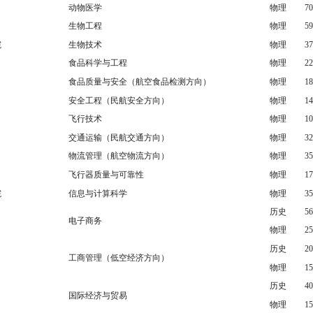
动物医学
物理
70
生物工程
物理
59
院
生物技术
物理
37
食品科学与工程
物理
22
食品质量与安全（航空食品检测方向）
物理
18
安全工程（民航安全方向）
物理
14
飞行技术
物理
10
交通运输（民航交通方向）
物理
32
物流管理（航空物流方向）
物理
35
飞行器质量与可靠性
物理
17
院
信息与计算科学
物理
35
历史
56
电子商务
物理
25
历史
20
工商管理（低空经济方向）
物理
15
历史
40
国际经济与贸易
物理
15