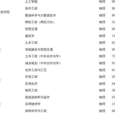
人工智能
物理
90
软件工程
物理
80
工程学院
数据科学与大数据技术
物理
80
网络工程（网安方向）
物理
52
智慧交通
物理
60
建筑学
物理
13
土木工程
物理
62
院
智能建造与智慧交通
物理
60
土木工程（中外合作办学）
物理
72
城乡规划（中外合作办学）
物理
91
化学工程与工艺
物理
81
环境工程
物理
20
院
应用化学
物理
64
制药工程
物理
58
新能源材料与器件
物理
63
应用物理学
物理
21
院
材料科学与工程
物理
60