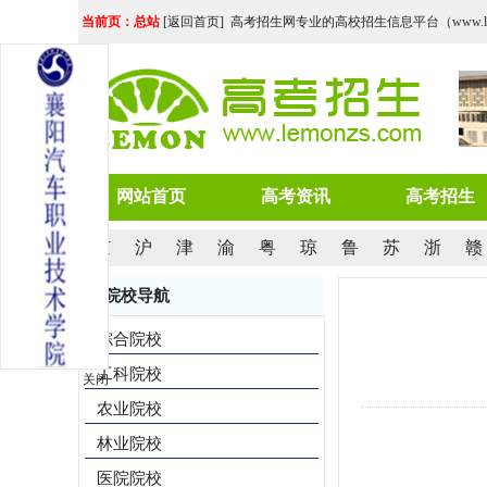
当前页：总站
[
返回首页
] 高考招生网专业的高校招生信息平台（www.lemo
网站首页
高考资讯
高考招生
京
沪
津
渝
粤
琼
鲁
苏
浙
赣
院校导航
综合院校
工科院校
关闭
农业院校
林业院校
医院院校