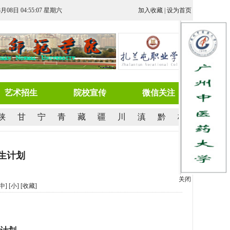
8月08日 04:55:08 星期六
加入收藏
|
设为首页
艺术招生
院校宣传
微信关注
陕
甘
宁
青
藏
疆
川
滇
黔
桂
招生计划
关闭
[中]
[小]
[
收藏
]