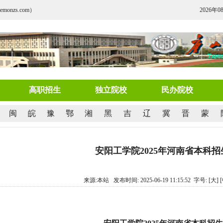
nzs.com）
2026年0
高职招生
独立院校
民办院校
闽
皖
豫
鄂
湘
黑
吉
辽
冀
晋
蒙
安阳工学院2025年河南省本科
来源:本站 发布时间: 2025-06-19 11:15:52 字号:
[大]