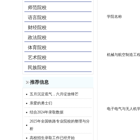
师范院校
学院名称
语言院校
财经院校
政法院校
体育院校
机械与航空制造工
艺术院校
民族院校
推荐信息
·
五月沉淀底气，六月绽放锋芒
·
亲爱的勇士们
·
电子电气与无人机
结合2024年录取数据
2025年全国铁路专业院校的整理与分
·
析
·
高校招生录取工作已经开始