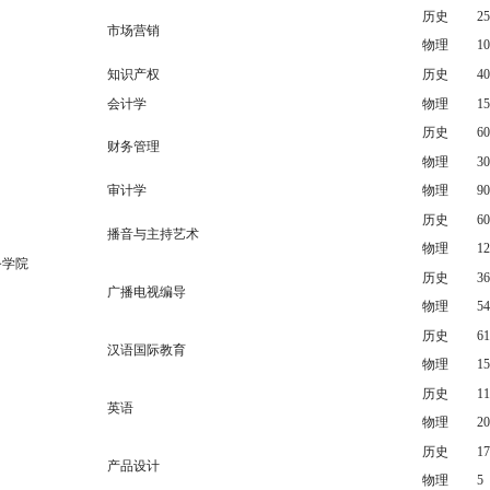
历史
25
市场营销
物理
10
知识产权
历史
40
会计学
物理
15
历史
60
财务管理
物理
30
审计学
物理
90
历史
60
播音与主持艺术
物理
12
务学院
历史
36
广播电视编导
物理
54
历史
61
汉语国际教育
物理
15
历史
11
英语
物理
20
历史
17
产品设计
物理
5