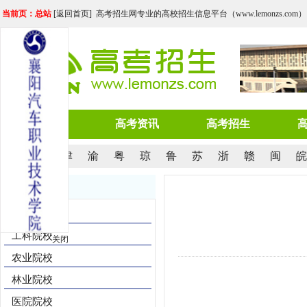
当前页：总站
[
返回首页
] 高考招生网专业的高校招生信息平台（www.lemonzs.com）
网站首页
高考资讯
高考招生
京
沪
津
渝
粤
琼
鲁
苏
浙
赣
闽
皖
院校导航
综合院校
工科院校
关闭
农业院校
林业院校
医院院校