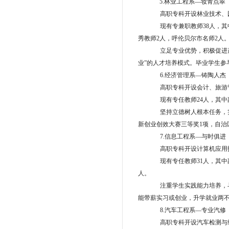
5.林业工程系—妆青点翠
高职专科开设林业技术、
现有专兼职教师38人，其
秀教师2人，呼伦贝尔市名师2人
立足专业优势，积极促进
业”的人才培养模式。毕业学生
6.经济管理系—铸陶人杰
高职专科开设会计、旅游
现有专任教师
24人，其中
坚持立德树人根本任务，
新创业创效大赛三等奖1项，自治
7.信息工程系—与时俱进
高职专科开设计算机应用
现有专任教师
31人，其中
人。
注重学生实践能力培养，
能带薪实习或创业，升学就业两
8.汽车工程系—专业汽修
高职专科开设汽车检测与