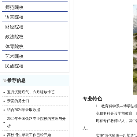
师范院校
语言院校
财经院校
政法院校
体育院校
艺术院校
民族院校
推荐信息
·
五月沉淀底气，六月绽放锋芒
·
专
业
特色
亲爱的勇士们
1．教育科学系—博学弘
·
结合2024年录取数据
高职专科开设学前教育、
2025年全国铁路专业院校的整理与分
·
现有专任教师
48人，其
析
人。
·
高校招生录取工作已经开始
实施
“两代师表一起塑造