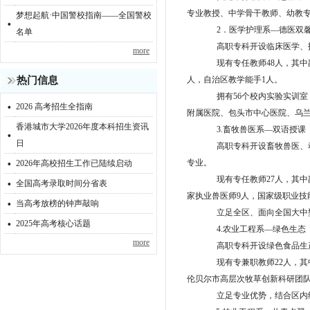
专业教授、中学骨干教师、幼教专
梦想起航·中国警校指南——全国警校
·
2．医学护理系—德医双
名单
高职专科开设临床医学、
more
现有专任教师
48人，其
热门信息
人，自治区教学能手1人。
拥有
56个校内实验实训
·
2026 高考招生全指南
附属医院、包头市中心医院、乌
香港城市大学2026年度本科招生资讯
·
3.畜牧兽医系—双语授课
日
高职专科开设畜牧兽医、
·
专业。
2026年高校招生工作已陆续启动
·
现有专任教师
27人，其
全国高考录取时间分省表
·
家执业兽医师9人，国家级职业技
当高考放榜的钟声敲响
立足全区、面向全国大中
·
2025年高考核心话题
4.农业工程系—绿色生态
more
高职专科开设绿色食品生
现有专兼职教师
22人，
伦贝尔市高层次牧草创新科研团队
立足专业优势，结合区内