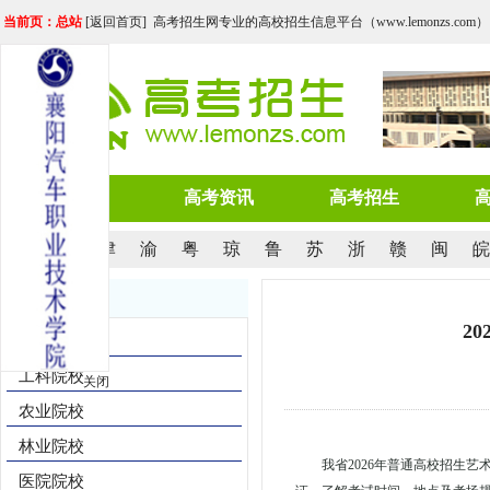
当前页：总站
[
返回首页
] 高考招生网专业的高校招生信息平台（www.lemonzs.com）
网站首页
高考资讯
高考招生
京
沪
津
渝
粤
琼
鲁
苏
浙
赣
闽
皖
院校导航
2
综合院校
工科院校
关闭
农业院校
林业院校
我省2026年普通高校招生艺术
医院院校