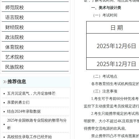
证，了解考试时间、地点及考场
师范院校
一、美术与设计类
（一）考试时间
语言院校
财经院校
政法院校
体育院校
艺术院校
民族院校
（二）考试地点
推荐信息
各市教育招生考试机构指定
·
（三）注意事项
五月沉淀底气，六月绽放锋芒
1.考生可于考前60分钟凭
·
亲爱的勇士们
监控下主动接受监考员按规定进
·
结合2024年录取数据
2.考生只能携带规定的考试
2025年全国铁路专业院校的整理与分
·
明胶带、大小不超过4K且双面
析
得携带交流电源的吹风扇。
·
禁止携带凹凸不平或有图案
高校招生录取工作已经开始