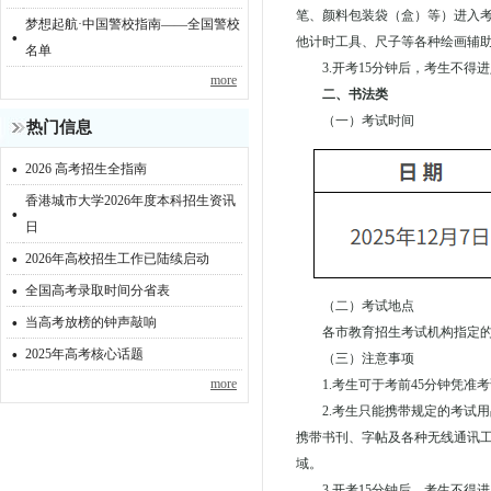
笔、颜料包装袋（盒）等）进入
梦想起航·中国警校指南——全国警校
·
他计时工具、尺子等各种绘画辅
名单
3.开考15分钟后，考生不
more
二、书法类
（一）考试时间
热门信息
·
2026 高考招生全指南
香港城市大学2026年度本科招生资讯
·
日
·
2026年高校招生工作已陆续启动
·
全国高考录取时间分省表
（二）考试地点
·
当高考放榜的钟声敲响
各市教育招生考试机构指定
·
2025年高考核心话题
（三）注意事项
more
1.考生可于考前45分钟凭
2.考生只能携带规定的考试
携带书刊、字帖及各种无线通讯
域。
3.开考15分钟后，考生不