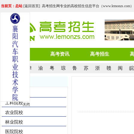
当前页：总站
[
返回首页
] 高考招生网专业的高校招生信息平台（www.lemonzs.com）
网站首页
高考资讯
高考招生
京
沪
津
渝
粤
琼
鲁
苏
浙
赣
闽
皖
院校导航
综合院校
工科院校
关闭
农业院校
林业院校
医院院校