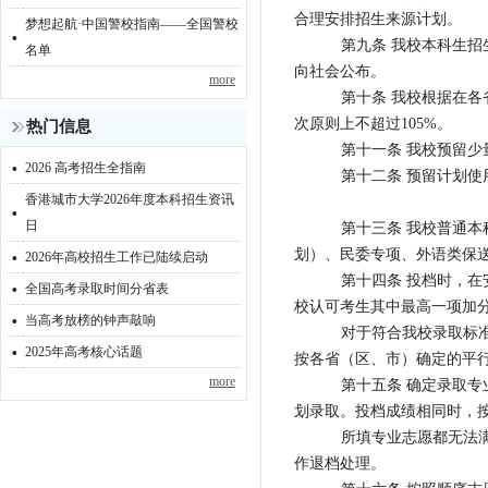
合理安排招生来源计划。
梦想起航·中国警校指南——全国警校
·
第九条 我校本科生
名单
向社会公布。
more
第十条 我校根据在各
次原则上不超过105%。
热门信息
第十一条 我校预留
·
2026 高考招生全指南
第十二条 预留计划
香港城市大学2026年度本科招生资讯
·
日
第十三条 我校普通
·
划）、民委专项、外语类保
2026年高校招生工作已陆续启动
·
第十四条 投档时，
全国高考录取时间分省表
校认可考生其中最高一项加
·
当高考放榜的钟声敲响
对于符合我校录取标
·
2025年高考核心话题
按各省（区、市）确定的平
more
第十五条 确定录取
划录取。投档成绩相同时，
所填专业志愿都无法
作退档处理。