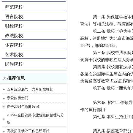
师范院校
语言院校
第一条 为保证学校
育法》等相关法律、教育部
财经院校
第二条 我校全称为
政法院校
高校，注册地址为北京市海淀
体育院校
158号，邮编215123。
第三条 我校中法学院
艺术院校
隶属于我校的非独立法人办
民族院校
第四条 我校拥有深
各层次的国际学生等在内的
推荐信息
为普通高等教育毕业证书和
·
第五条 我校全面实
五月沉淀底气，六月绽放锋芒
·
亲爱的勇士们
第六条 招生工作领
·
结合2024年录取数据
作的执行部门。
2025年全国铁路专业院校的整理与分
·
第七条 本科生招生
析
·
高校招生录取工作已经开始
第八条 按照教育部