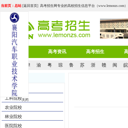
当前页：总站
[
返回首页
] 高考招生网专业的高校招生信息平台（www.lemonzs.com）
网站首页
高考资讯
高考招生
京
沪
津
渝
粤
琼
鲁
苏
浙
赣
闽
皖
院校导航
综合院校
工科院校
关闭
农业院校
林业院校
医院院校