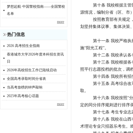
第十条 我校根据主
梦想起航·中国警校指南——全国警校
·
源情况，编制分省（区、市
名单
按照教育部有关规定
more
划坚持集体议事、集体决策
热门信息
第十一条 我校严格
·
2026 高考招生全指南
施“阳光工程”。
香港城市大学2026年度本科招生资讯
·
第十二条 我校承认
日
第十三条 我校根据各
·
照平行志愿投档的批次，调档
2026年高校招生工作已陆续启动
·
第十四条 我校所有
全国高考录取时间分省表
第十五条 高考综合
·
当高考放榜的钟声敲响
取。
·
2025年高考核心话题
第十六条 我校按照
more
定的同分排序规则进行排序
第十七条 考生专业
第十八条 我校在山
术理论专业只招器乐考生。