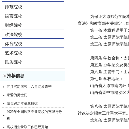
师范院校
语言院校
为保证太原师范学院
育法》和教育部有关规定，
财经院校
第一条 本章程适用
政法院校
第二条 太原师范学
体育院校
第三条 太原师范学
艺术院校
第四条 学校全称：太原师
民族院校
第五条 办学层次及
第六条 主管部门：山
推荐信息
第七条 学校地址：
·
山西省太原市南内环街
五月沉淀底气，六月绽放锋芒
·
山西省晋中市榆次区大
亲爱的勇士们
·
结合2024年录取数据
第八条 太原师范学
2025年全国铁路专业院校的整理与分
·
讨论决定招生工作重大事宜
析
第九条 太原师范学
·
高校招生录取工作已经开始