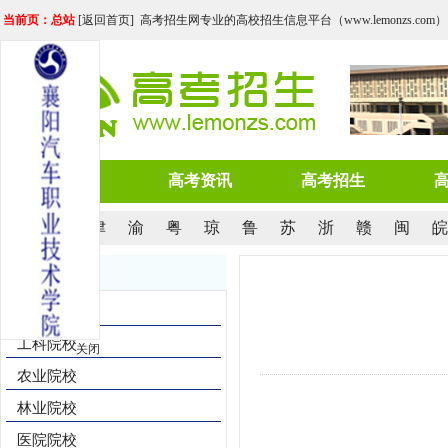
当前页：总站
[
返回首页
] 高考招生网专业的高校招生信息平台（www.lemonzs.com）
网站首页
高考资讯
高考招生
京
沪
津
渝
粤
琼
鲁
苏
浙
赣
闽
皖
院校导航
综合院校
工科院校
关闭
农业院校
林业院校
医院院校