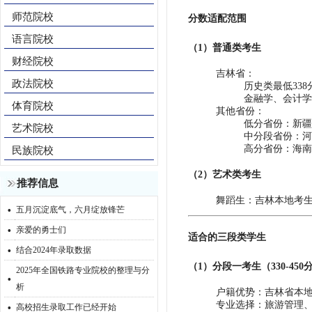
师范院校
分数适配范围‌
语言院校
（1）‌普通类考生‌
财经院校
‌吉林省‌：
政法院校
历史类最低338
金融学、会计学
体育院校
‌其他省份‌：
‌低分省份‌：新
艺术院校
‌中分段省份‌：
‌高分省份‌：海
民族院校
（2）‌艺术类考生‌
推荐信息
‌舞蹈生‌：吉林本地考生
·
五月沉淀底气，六月绽放锋芒
·
亲爱的勇士们
适合的三段类学生
·
结合2024年录取数据
（1）‌分段一考生（330-450分
2025年全国铁路专业院校的整理与分
·
析
‌户籍优势‌：吉林省本
·
‌专业选择‌：旅游管
高校招生录取工作已经开始