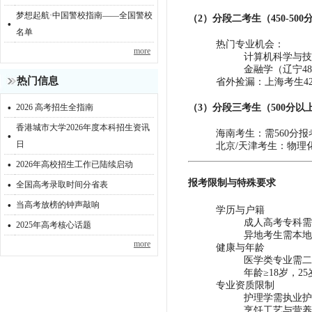
梦想起航·中国警校指南——全国警校
·
（2）‌分段二考生（450-500分
名单
‌热门专业机会‌：
more
计算机科学与技
金融学（辽宁48
热门信息
‌省外捡漏‌：上海考生
·
（3）‌分段三考生（500分以上
2026 高考招生全指南
香港城市大学2026年度本科招生资讯
·
‌海南考生‌：需560
日
‌北京/天津考生‌：物
·
2026年高校招生工作已陆续启动
·
报考限制与特殊要求‌
全国高考录取时间分省表
·
当高考放榜的钟声敲响
‌学历与户籍‌
·
成人高考专科需
2025年高考核心话题
异地考生需本地
more
‌健康与年龄‌
医学类专业需二
年龄≥18岁，2
‌专业资质限制‌
护理学需执业护
烹饪工艺与营养