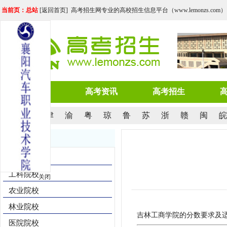
当前页：总站
[
返回首页
] 高考招生网专业的高校招生信息平台（www.lemonzs.com）
网站首页
高考资讯
高考招生
京
沪
津
渝
粤
琼
鲁
苏
浙
赣
闽
皖
院校导航
综合院校
工科院校
关闭
农业院校
林业院校
吉林工商学院的分数要求及适
医院院校