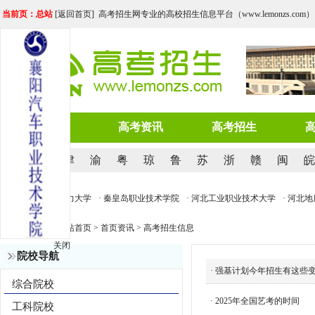
当前页：总站
[
返回首页
] 高考招生网专业的高校招生信息平台（www.lemonzs.com）
网站首页
高考资讯
高考招生
京
沪
津
渝
粤
琼
鲁
苏
浙
赣
闽
皖
地质大学
· 华北电力大学
· 秦皇岛职业技术学院
· 河北工业职业技术大学
· 河北地
当前位置：
网站首页
>
首页资讯
>
高考招生信息
关闭
院校导航
·
强基计划今年招生有这些
综合院校
·
2025年全国艺考的时间
工科院校