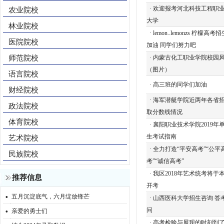
·
欢迎报考河北科技工程职
农业院校
大学
林业院校
·
lemon..lemonzs 柠檬高
医院院校
加油 同学们努力吧
师范院校
·
内蒙古化工职业学院校园
（图片）
语言院校
·
高三班的同学们加油
财经院校
·
海军潜艇学院近两年各省
政法院校
取分数线情况
体育院校
·
襄阳职业技术学院2019年
生考试指南
艺术院校
·
全力打造“平安高考”“公平
民族院校
考”“诚信高考”
·
我区2018年艺术统考将于
推荐信息
开考
·
五月沉淀底气，六月绽放锋芒
·
山西医科大学招生咨询 答
·
问
亲爱的勇士们
·
高考检验与展现的时刻到了