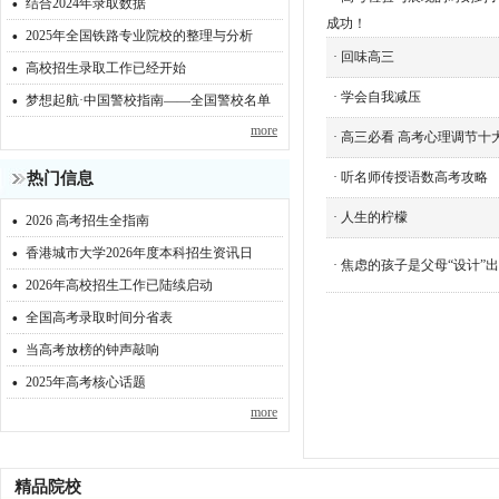
·
结合2024年录取数据
·
成功！
2025年全国铁路专业院校的整理与分析
·
·
回味高三
高校招生录取工作已经开始
·
·
学会自我减压
梦想起航·中国警校指南——全国警校名单
more
·
高三必看 高考心理调节十
热门信息
·
听名师传授语数高考攻略
·
·
人生的柠檬
2026 高考招生全指南
·
香港城市大学2026年度本科招生资讯日
·
焦虑的孩子是父母“设计”
·
2026年高校招生工作已陆续启动
·
全国高考录取时间分省表
·
当高考放榜的钟声敲响
·
2025年高考核心话题
more
精品院校