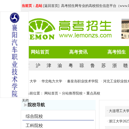
当前页：总站
[
返回首页
] 高考招生网专业的高校招生信息平台（www.lemo
网站首页
高考资讯
高考招生
京
沪
津
渝
粤
琼
鲁
苏
浙
赣
技大学
· 河北地质大学
· 华北电力大学
· 秦皇岛职业技术学院
· 河北工业职业技术
当前位置：
网站首页
>
分站推荐院校
>
重点高校
关闭
院校导航
·
大连理工大学
综合院校
·
浙江大学20
工科院校