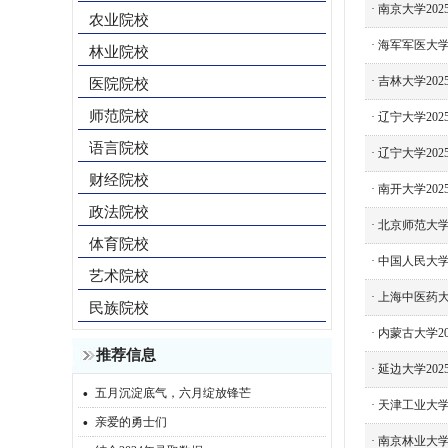
·
南京大学20
农业院校
·
海军军医大学
林业院校
·
吉林大学20
医院院校
师范院校
·
辽宁大学20
语言院校
·
辽宁大学20
财经院校
·
南开大学20
政法院校
·
北京师范大学
体育院校
·
中国人民大学
艺术院校
·
上海中医药大
民族院校
·
内蒙古大学2
推荐信息
·
延边大学20
·
五月沉淀底气，六月绽放锋芒
·
天津工业大学
·
亲爱的勇士们
·
南京林业大学