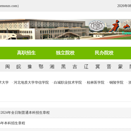
nzs.com）
2026年0
高职招生
独立院校
民办院校
闽
皖
豫
鄂
湘
黑
吉
辽
冀
晋
蒙
大学
· 河北地质大学华信学院
· 白城职业技术学院
· 桂林医学院
· 铜陵学院
· 
2024年全日制普通本科招生章程
25年本科招生章程