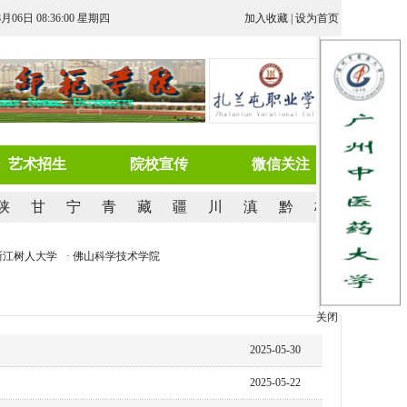
8月06日 08:36:01 星期四
加入收藏
|
设为首页
艺术招生
院校宣传
微信关注
陕
甘
宁
青
藏
疆
川
滇
黔
桂
浙江树人大学
· 佛山科学技术学院
· 山西大同大学
· 吉林农业科技学院
· 桂林信息
关闭
2025-05-30
2025-05-22