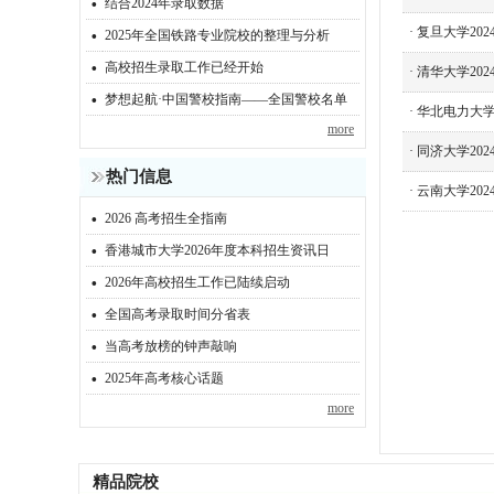
·
结合2024年录取数据
·
·
复旦大学20
2025年全国铁路专业院校的整理与分析
·
高校招生录取工作已经开始
·
清华大学20
·
梦想起航·中国警校指南——全国警校名单
·
华北电力大学
more
·
同济大学20
热门信息
·
云南大学20
·
2026 高考招生全指南
·
香港城市大学2026年度本科招生资讯日
·
2026年高校招生工作已陆续启动
·
全国高考录取时间分省表
·
当高考放榜的钟声敲响
·
2025年高考核心话题
more
精品院校