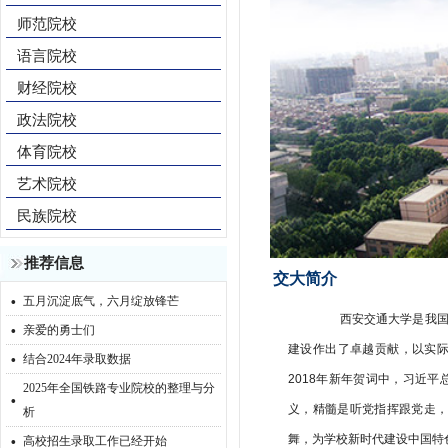
师范院校
语言院校
财经院校
政法院校
体育院校
艺术院校
民族院校
推荐信息
交大简介
·
五月沉淀底气，六月绽放锋芒
西安交通大学是我国最
·
亲爱的勇士们
·
建设作出了卓越贡献，以实际
结合2024年录取数据
2018年新年贺词中，习近平
2025年全国铁路专业院校的整理与分
·
义，精髓是听党指挥跟党走
析
·
舞，为学校新时代建设中国特
高校招生录取工作已经开始