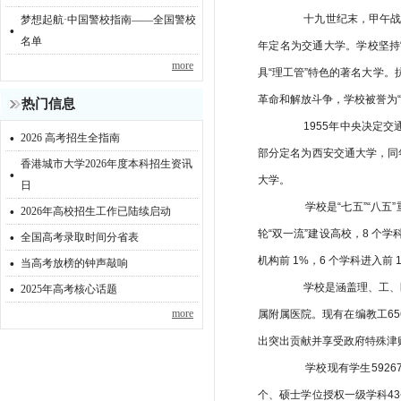
十九世纪末，甲午战败，
梦想起航·中国警校指南——全国警校
·
名单
年定名为交通大学。学校坚持
more
具“理工管”特色的著名大学
革命和解放斗争，学校被誉为“民
热门信息
1955年中央决定交通
·
2026 高考招生全指南
部分定名为西安交通大学，同
香港城市大学2026年度本科招生资讯
·
大学。
日
·
学校是“七五”“八五”重
2026年高校招生工作已陆续启动
·
轮“双一流”建设高校，8 个学科
全国高考录取时间分省表
·
机构前 1%，6 个学科进入
当高考放榜的钟声敲响
·
学校是涵盖理、工、医
2025年高考核心话题
more
属附属医院。现有在编教工65
出突出贡献并享受政府特殊津贴
学校现有学生59267名
个、硕士学位授权一级学科4