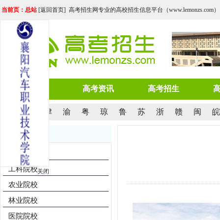
当前页：总站
[
返回首页
] 高考招生网专业的高校招生信息平台（www.lemonzs.com）
网站首页
高考资讯
高考招生
京
沪
津
渝
粤
琼
鲁
苏
浙
赣
闽
皖
院校导航
综合院校
工科院校
关闭
农业院校
林业院校
医院院校