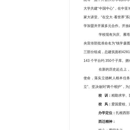
大学共建“中国中心”，在中
家大讲堂、“在交大·看世界”
学加盟并开展多元合作。开放
学校现有兴庆、雁塔
央宣传部批准命名为“钱学森
三部分组成，总建筑面积4281
143 个平台约 350个子库。
在新的历史起点上，学
使命，落实立德树人根本任务
立”、坚决做到“两个维护”
校
训：
精勤求
校
风：
爱国爱
办学定位：
扎根
西迁精神：