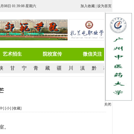
8月08日 01:39:08 星期六
加入收藏
|
设为首页
艺术招生
院校宣传
微信关注
陕
甘
宁
青
藏
疆
川
滇
黔
桂
芒
关闭
[中]
[小]
[
收藏
]
室。