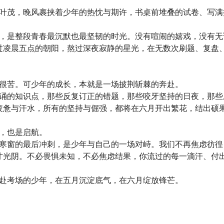
叶茂，晚风裹挟着少年的热忱与期许，书桌前堆叠的试卷、写满
，是整段青春最沉默也最坚韧的时光。没有喧闹的嬉戏，没有无
过凌晨五点的朝阳，熬过深夜寂静的星光，在无数次刷题、复盘
很苦。可少年的成长，本就是一场披荆斩棘的奔赴。
诵的知识点，那些反复订正的错题，那些咬牙坚持的日夜，那些
疲惫与汗水，所有的坚持与倔强，都将在六月开出繁花，结出硕
，也是启航。
寒窗的最后冲刺，是少年与自己的一场对峙。我们不再焦虑彷徨
寸光阴。不必畏惧未知，不必焦虑结果，你流过的每一滴汗、付
赴考场的少年，在五月沉淀底气，在六月绽放锋芒。