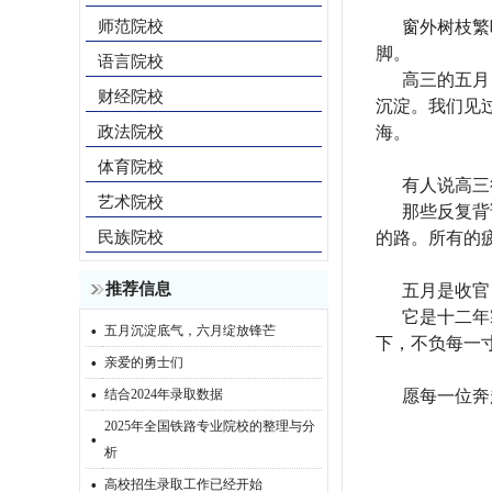
师范院校
窗外树枝繁
脚。
语言院校
高三的五月
财经院校
沉淀。我们见
政法院校
海。
体育院校
有人说高三
艺术院校
那些反复背
民族院校
的路。所有的
推荐信息
五月是收官
它是十二年
·
五月沉淀底气，六月绽放锋芒
下，不负每一
·
亲爱的勇士们
·
结合2024年录取数据
愿每一位奔
2025年全国铁路专业院校的整理与分
·
析
·
高校招生录取工作已经开始