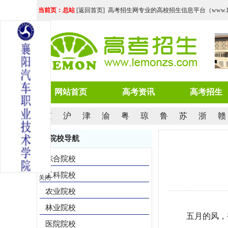
当前页：总站
[
返回首页
] 高考招生网专业的高校招生信息平台（www.lemo
网站首页
高考资讯
高考招生
京
沪
津
渝
粤
琼
鲁
苏
浙
赣
院校导航
综合院校
工科院校
关闭
农业院校
林业院校
五月的风，
医院院校