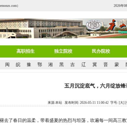
nzs.com）
2026年0
高职招生
独立院校
民办院校
闽
皖
豫
鄂
湘
黑
吉
辽
冀
晋
蒙
五月沉淀底气，六月绽放锋
来源:本站 发布时间: 2026-05-11 11:00:42 字号:
[大]
褪去了春日的温柔，带着盛夏的热烈与坦荡，吹遍每一间高三教