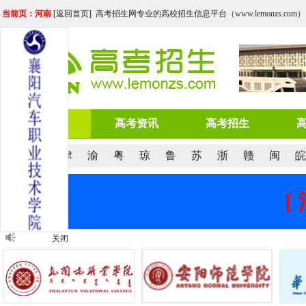
当前页：河南
[
返回首页
] 高考招生网专业的高校招生信息平台（www.lemonzs.com）
网站首页
高考资讯
高考招生
京
沪
津
渝
粤
琼
鲁
苏
浙
赣
闽
皖
[
关闭