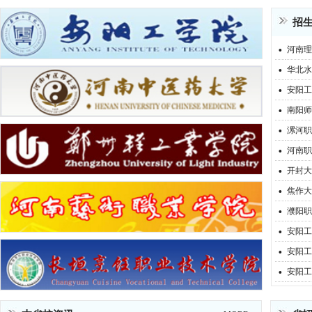
招
·
河南理
·
华北水
·
安阳工
·
南阳师
·
漯河职
·
河南职
·
开封大
·
焦作大
·
濮阳职
·
安阳工
·
安阳工
·
安阳工