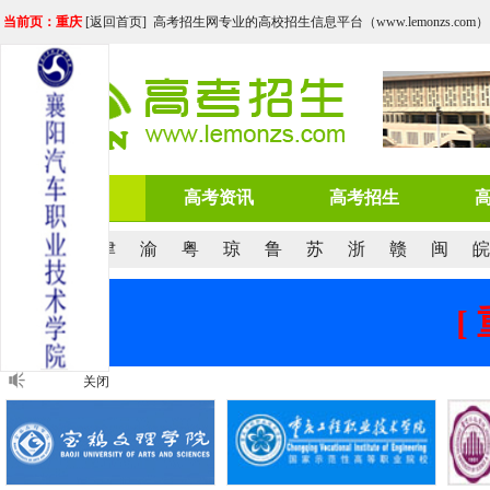
当前页：重庆
[
返回首页
] 高考招生网专业的高校招生信息平台（www.lemonzs.com）
网站首页
高考资讯
高考招生
京
沪
津
渝
粤
琼
鲁
苏
浙
赣
闽
皖
[
关闭