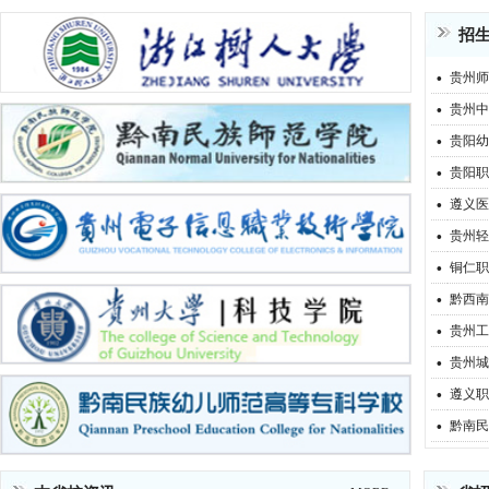
招
·
贵州师
·
贵州中
·
贵阳幼
·
贵阳职
·
遵义医
·
贵州轻
·
铜仁职
·
黔西南
·
贵州工
·
贵州城
·
遵义职
·
黔南民