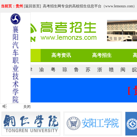
当前页：贵州
[
返回首页
] 高考招生网专业的高校招生信息平台（www.lemonzs.com）
网站首页
高考资讯
高考招生
京
沪
津
渝
粤
琼
鲁
苏
浙
赣
闽
皖
[
关闭