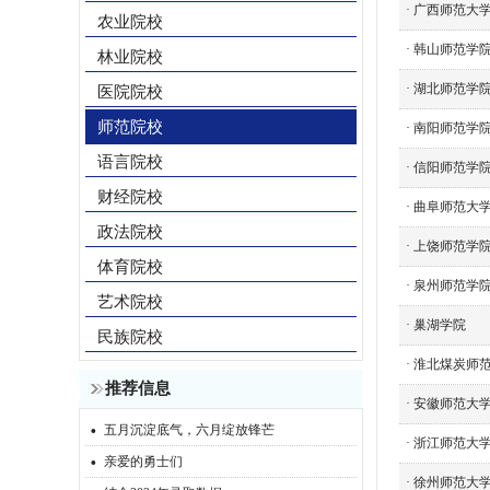
·
广西师范大
农业院校
·
韩山师范学
林业院校
·
湖北师范学
医院院校
师范院校
·
南阳师范学
语言院校
·
信阳师范学
财经院校
·
曲阜师范大
政法院校
·
上饶师范学
体育院校
·
泉州师范学
艺术院校
·
巢湖学院
民族院校
·
淮北煤炭师
推荐信息
·
安徽师范大
·
五月沉淀底气，六月绽放锋芒
·
浙江师范大
·
亲爱的勇士们
·
徐州师范大