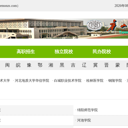
nzs.com）
2026年0
高职招生
独立院校
民办院校
闽
皖
豫
鄂
湘
黑
吉
辽
冀
晋
蒙
术大学
· 河北地质大学华信学院
· 白城职业技术学院
· 桂林医学院
· 铜陵学院
· 
院
·
绵阳师范学院
院
·
河池学院