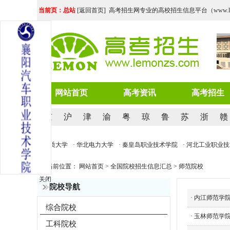
当前页：总站
[
返回首页
] 高考招生网专业的高校招生信息平台（www.lemo
网站首页
高考资讯
高考招生
京
沪
津
渝
粤
琼
鲁
苏
浙
赣
科技大学
· 河北地质大学
· 华北电力大学
· 秦皇岛职业技术学院
· 河北工业职业技
当前位置：
网站首页
>
全国院校招生信息汇总
>
师范院校
关闭
院校导航
·
内江师范学
综合院校
·
玉林师范学
工科院校