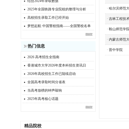
·
结合2024年录取数据
·
·
哈尔滨师范
2025年全国铁路专业院校的整理与分析
·
高校招生录取工作已经开始
·
吉林工程技
·
梦想起航·中国警校指南——全国警校名单
·
鞍山师范学
more
·
内蒙古师范
热门信息
·
晋中学院
·
2026 高考招生全指南
·
香港城市大学2026年度本科招生资讯日
·
2026年高校招生工作已陆续启动
·
全国高考录取时间分省表
·
当高考放榜的钟声敲响
·
2025年高考核心话题
more
精品院校