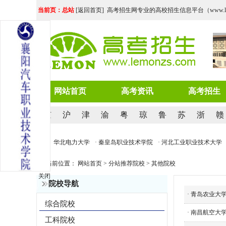
当前页：总站
[
返回首页
] 高考招生网专业的高校招生信息平台（www.lemo
网站首页
高考资讯
高考招生
京
沪
津
渝
粤
琼
鲁
苏
浙
赣
· 河北地质大学
· 华北电力大学
· 秦皇岛职业技术学院
· 河北工业职业技术大学
当前位置：
网站首页
>
分站推荐院校
>
其他院校
关闭
院校导航
·
青岛农业大学
综合院校
·
南昌航空大学
工科院校