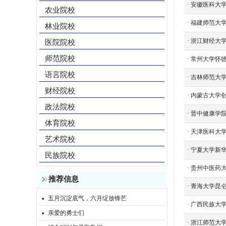
·
安徽医科大学
农业院校
·
福建师范大学
林业院校
·
浙江财经大学
医院院校
师范院校
·
常州大学怀德
语言院校
·
吉林师范大学
财经院校
·
内蒙古大学创
政法院校
·
晋中健康学院
体育院校
·
天津医科大学
艺术院校
·
宁夏大学新华
民族院校
·
贵州中医药大
推荐信息
·
青海大学昆
·
五月沉淀底气，六月绽放锋芒
·
广西民族大学
·
亲爱的勇士们
·
浙江师范大学