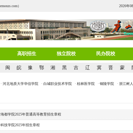
nzs.com）
2026年0
高职招生
独立院校
民办院校
闽
皖
豫
鄂
湘
黑
吉
辽
冀
晋
蒙
· 河北地质大学华信学院
· 白城职业技术学院
· 桂林医学院
· 铜陵学院
· 浙江树人
海都学院2025年普通高等教育招生章程
科技学院2025年招生章程